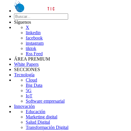
Síguenos
X
linkedin
facebook
instagram
tiktok
Rss Feed
ÁREA PREMIUM
White Papers
SECCIONES
Tecnología
Cloud
Big Data
5G
IoT
Software empresarial
Innovación
Educación
Marketing digital
Salud Digital
Transformación Digital