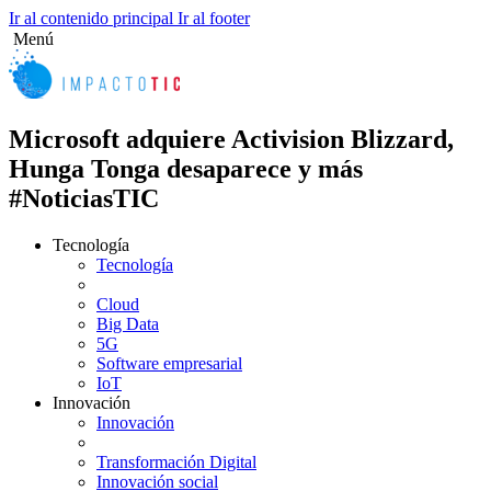
Ir al contenido principal
Ir al footer
Menú
Microsoft adquiere Activision Blizzard,
Hunga Tonga desaparece y más
#NoticiasTIC
Tecnología
Tecnología
Cloud
Big Data
5G
Software empresarial
IoT
Innovación
Innovación
Transformación Digital
Innovación social