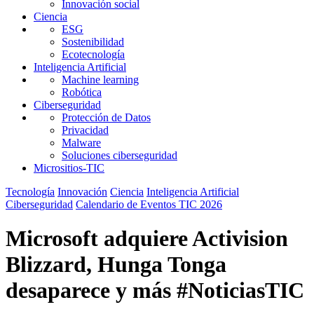
Innovación social
Ciencia
ESG
Sostenibilidad
Ecotecnología
Inteligencia Artificial
Machine learning
Robótica
Ciberseguridad
Protección de Datos
Privacidad
Malware
Soluciones ciberseguridad
Micrositios-TIC
Tecnología
Innovación
Ciencia
Inteligencia Artificial
Ciberseguridad
Calendario de Eventos TIC 2026
Microsoft adquiere Activision
Blizzard, Hunga Tonga
desaparece y más #NoticiasTIC