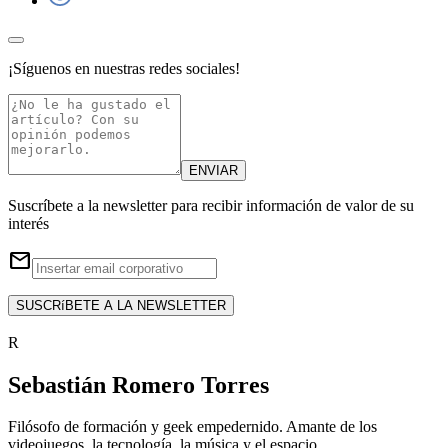
¡Síguenos en nuestras redes sociales!
ENVIAR
Suscríbete a la newsletter para recibir información de valor de su
interés
email
SUSCRíBETE A LA NEWSLETTER
R
Sebastián Romero Torres
Filósofo de formación y geek empedernido. Amante de los
videojuegos, la tecnología, la música y el espacio.