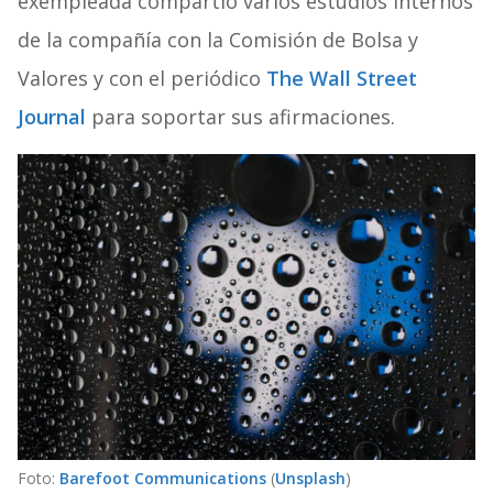
exempleada compartió varios estudios internos
de la compañía con la Comisión de Bolsa y
Valores y con el periódico
The Wall Street
Journal
para soportar sus afirmaciones.
Foto:
Barefoot Communications
(
Unsplash
)