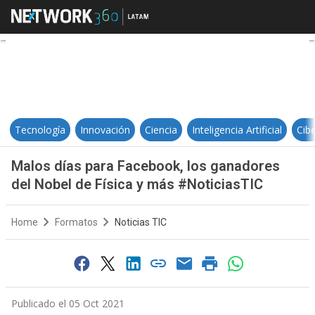
Malos días para Facebook, los ga
Tecnología
Innovación
Ciencia
Inteligencia Artificial
Cib
Malos días para Facebook, los ganadores
del Nobel de Física y más #NoticiasTIC
Home
Formatos
Noticias TIC
Publicado el 05 Oct 2021