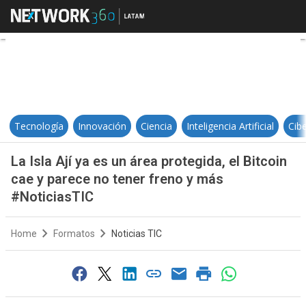
La Isla Ají ya es un área protegid
Tecnología
Innovación
Ciencia
Inteligencia Artificial
Cib
La Isla Ají ya es un área protegida, el Bitcoin
cae y parece no tener freno y más
#NoticiasTIC
Home
Formatos
Noticias TIC