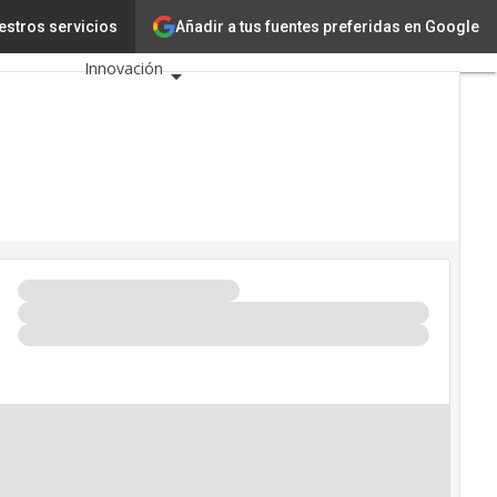
Añadir a tus fuentes preferidas en Google
oticiasTIC
estros servicios
Tecnología
Innovación
Ciencia
Inteligencia
Artificial
Ciberseguridad
Calendario de
Eventos TIC
2026