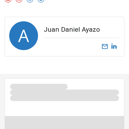
A
Juan Daniel Ayazo
email