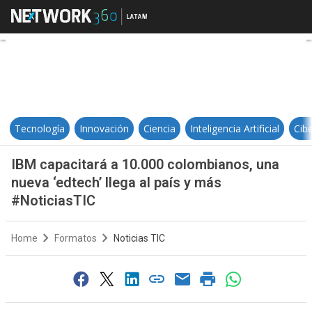
IBM capacitará a 10.000 colombian
Tecnología
Innovación
Ciencia
Inteligencia Artificial
Cib
IBM capacitará a 10.000 colombianos, una
nueva ‘edtech’ llega al país y más
#NoticiasTIC
Home
Formatos
Noticias TIC