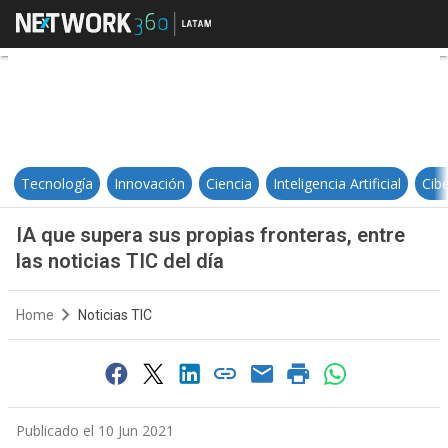
IA que supera sus propias frontera
Tecnología
Innovación
Ciencia
Inteligencia Artificial
Cib
IA que supera sus propias fronteras, entre
las noticias TIC del día
Home
Noticias TIC
Publicado el 10 Jun 2021