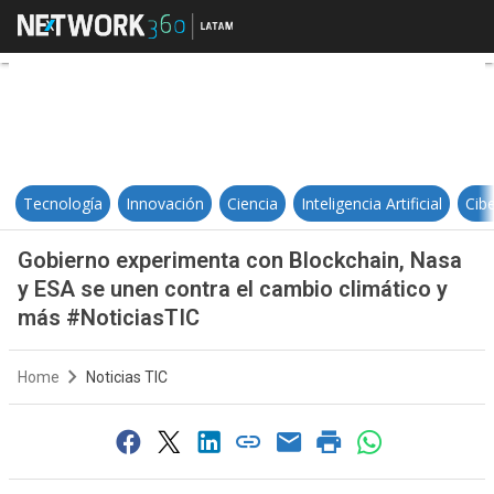
Gobierno experimenta con Blockch
Tecnología
Innovación
Ciencia
Inteligencia Artificial
Cib
Gobierno experimenta con Blockchain, Nasa
y ESA se unen contra el cambio climático y
más #NoticiasTIC
Home
Noticias TIC