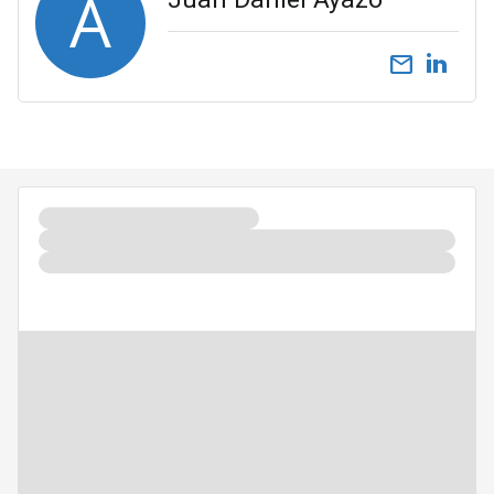
A
email