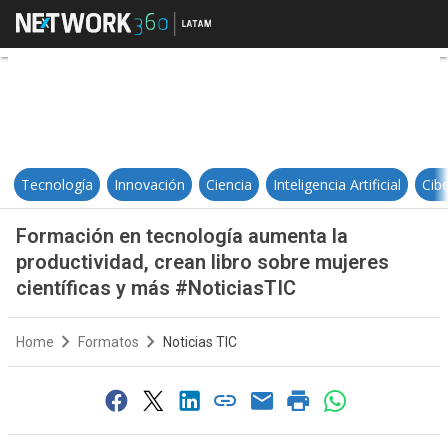
Formación en tecnología aumenta l
Tecnología
Innovación
Ciencia
Inteligencia Artificial
Cib
Formación en tecnología aumenta la
productividad, crean libro sobre mujeres
científicas y más #NoticiasTIC
Home
Formatos
Noticias TIC