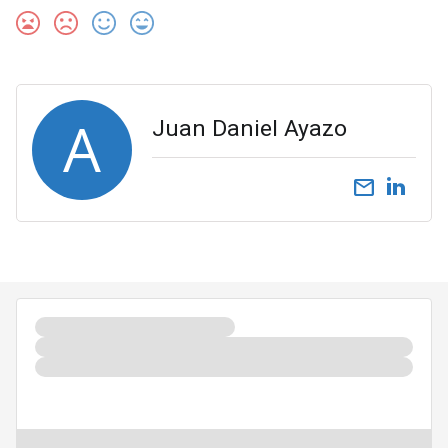
A
Juan Daniel Ayazo
email