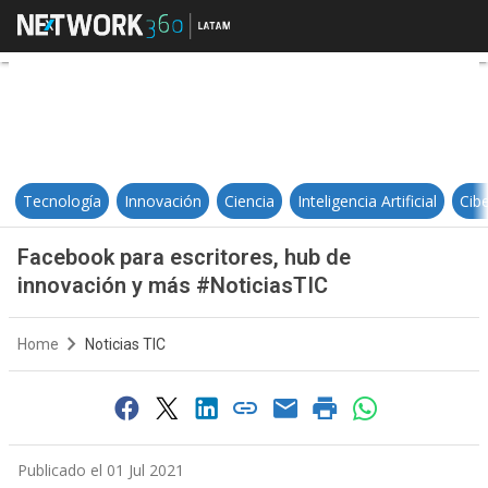
Facebook para escritores, hub de
Tecnología
Innovación
Ciencia
Inteligencia Artificial
Cib
Facebook para escritores, hub de
innovación y más #NoticiasTIC
Home
Noticias TIC
Publicado el 01 Jul 2021