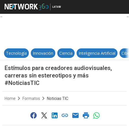
Estímulos para creadores audiovi
Tecnología
Innovación
Ciencia
Inteligencia Artificial
Cib
Estímulos para creadores audiovisuales,
carreras sin estereotipos y más
#NoticiasTIC
Home
Formatos
Noticias TIC