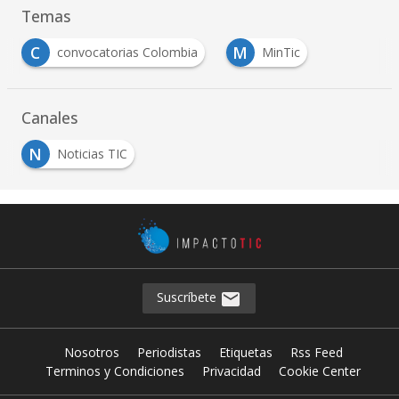
Temas
C
M
convocatorias Colombia
MinTic
Canales
N
Noticias TIC
Suscríbete
Nosotros
Periodistas
Etiquetas
Rss Feed
Terminos y Condiciones
Privacidad
Cookie Center