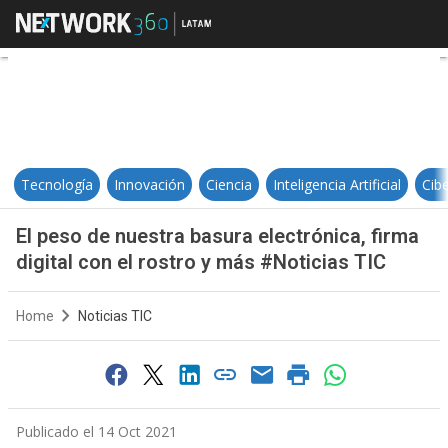
El peso de nuestra basura electrón
Tecnología
Innovación
Ciencia
Inteligencia Artificial
Cib
El peso de nuestra basura electrónica, firma
digital con el rostro y más #Noticias TIC
Home
Noticias TIC
Publicado el 14 Oct 2021