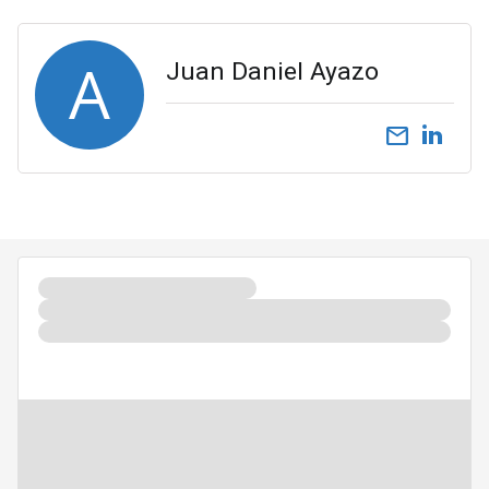
A
Juan Daniel Ayazo
email