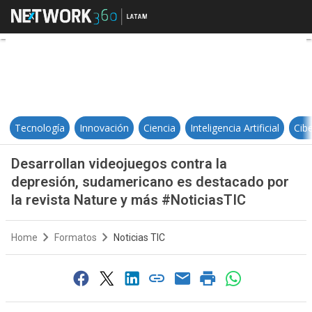
Desarrollan videojuegos contra l
Tecnología
Innovación
Ciencia
Inteligencia Artificial
Cib
Desarrollan videojuegos contra la
depresión, sudamericano es destacado por
la revista Nature y más #NoticiasTIC
Home
Formatos
Noticias TIC