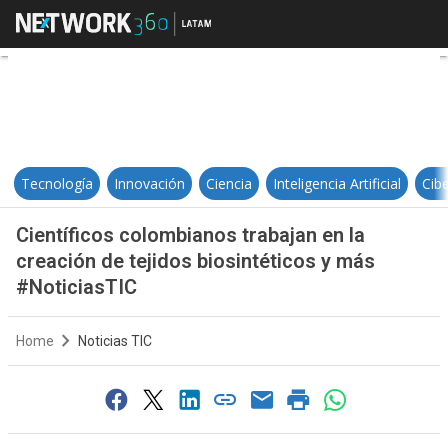
Científicos colombianos trabajan 
Tecnología
Innovación
Ciencia
Inteligencia Artificial
Cib
Científicos colombianos trabajan en la
creación de tejidos biosintéticos y más
#NoticiasTIC
Home
Noticias TIC