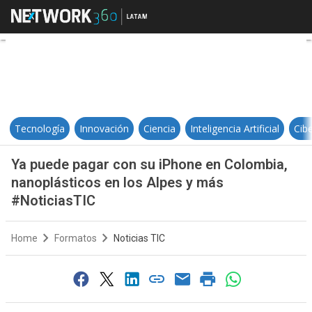
Ya puede pagar con su iPhone en 
Tecnología
Innovación
Ciencia
Inteligencia Artificial
Cib
Ya puede pagar con su iPhone en Colombia,
nanoplásticos en los Alpes y más
#NoticiasTIC
Home
Formatos
Noticias TIC