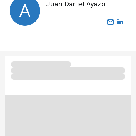
A
Juan Daniel Ayazo
email