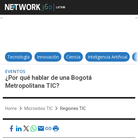
¿Por qué hablar de una Bogotá Me
Tecnología
Innovación
Ciencia
Inteligencia Artificial
C
EVENTOS
¿Por qué hablar de una Bogotá
Metropolitana TIC?
Home
Micrositios TIC
Regiones TIC