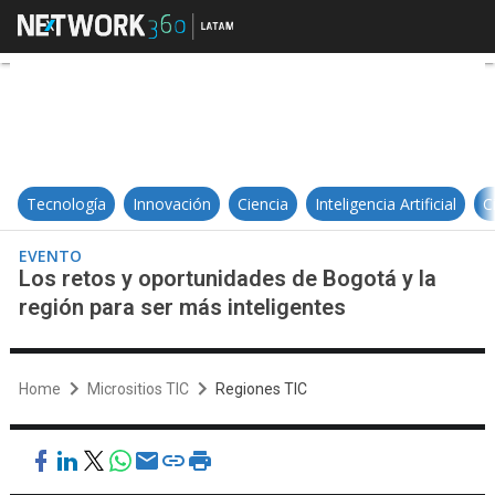
Los retos y oportunidades de Bogo
Tecnología
Innovación
Ciencia
Inteligencia Artificial
C
EVENTO
Los retos y oportunidades de Bogotá y la
región para ser más inteligentes
Home
Micrositios TIC
Regiones TIC