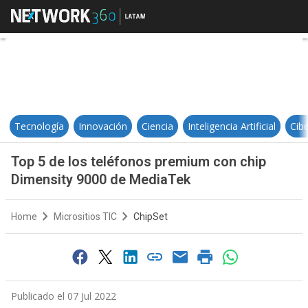
Top 5 de los teléfonos premium 
Tecnología
Innovación
Ciencia
Inteligencia Artificial
Cib
Top 5 de los teléfonos premium con chip
Dimensity 9000 de MediaTek
Home
Micrositios TIC
ChipSet
Publicado el 07 Jul 2022