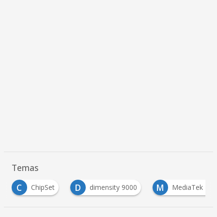
Temas
C
D
M
ChipSet
dimensity 9000
MediaTek Dim