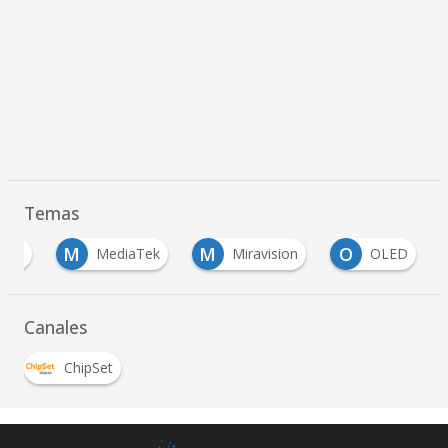
Temas
M
M
O
4K
MediaTek
Miravision
OLED
Canales
ChipSet