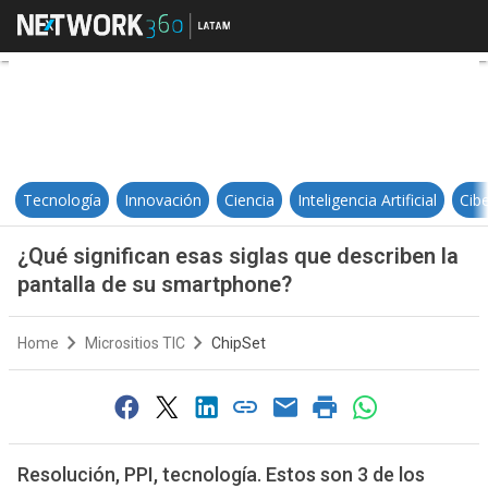
¿Qué significan esas siglas que d
Tecnología
Innovación
Ciencia
Inteligencia Artificial
Cib
¿Qué significan esas siglas que describen la
pantalla de su smartphone?
Home
Micrositios TIC
ChipSet
Resolución, PPI, tecnología. Estos son 3 de los