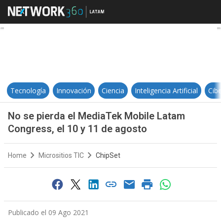
No se pierda el MediaTek Mobile 
Tecnología
Innovación
Ciencia
Inteligencia Artificial
Cib
No se pierda el MediaTek Mobile Latam
Congress, el 10 y 11 de agosto
Home
Micrositios TIC
ChipSet
Publicado el 09 Ago 2021