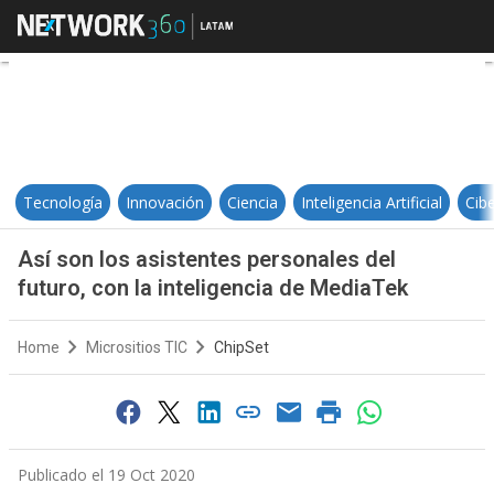
Así son los asistentes personales 
Tecnología
Innovación
Ciencia
Inteligencia Artificial
Cib
Así son los asistentes personales del
futuro, con la inteligencia de MediaTek
Home
Micrositios TIC
ChipSet
Publicado el 19 Oct 2020