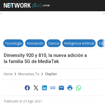
Dimensity 920 y 810, la nueva adi
Tecnología
Innovación
Ciencia
Inteligencia Artificial
Cib
Dimensity 920 y 810, la nueva adición a
la familia 5G de MediaTek
Home
Micrositios Tic
ChipSet
Publicado el 23 Ago 2021