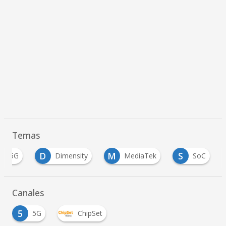
Temas
D
M
S
5G
Dimensity
MediaTek
SoC
Canales
5
5G
ChipSet