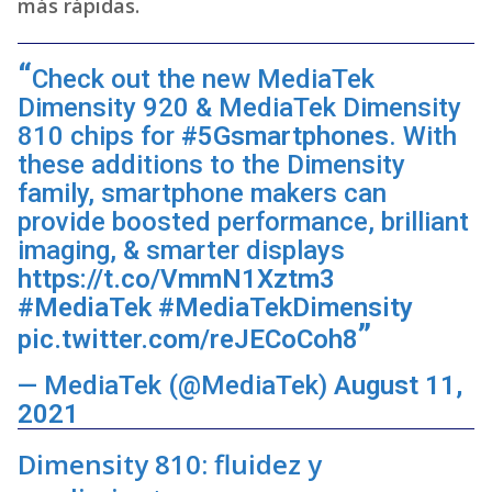
más rápidas.
Check out the new MediaTek
Dimensity 920 & MediaTek Dimensity
810 chips for
#5Gsmartphones
. With
these additions to the Dimensity
family, smartphone makers can
provide boosted performance, brilliant
imaging, & smarter displays
https://t.co/VmmN1Xztm3
#MediaTek
#MediaTekDimensity
pic.twitter.com/reJECoCoh8
— MediaTek (@MediaTek)
August 11,
2021
Dimensity 810: fluidez y