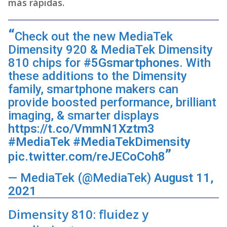
más rápidas.
Check out the new MediaTek
Dimensity 920 & MediaTek Dimensity
810 chips for
#5Gsmartphones
. With
these additions to the Dimensity
family, smartphone makers can
provide boosted performance, brilliant
imaging, & smarter displays
https://t.co/VmmN1Xztm3
#MediaTek
#MediaTekDimensity
pic.twitter.com/reJECoCoh8
— MediaTek (@MediaTek)
August 11,
2021
Dimensity 810: fluidez y