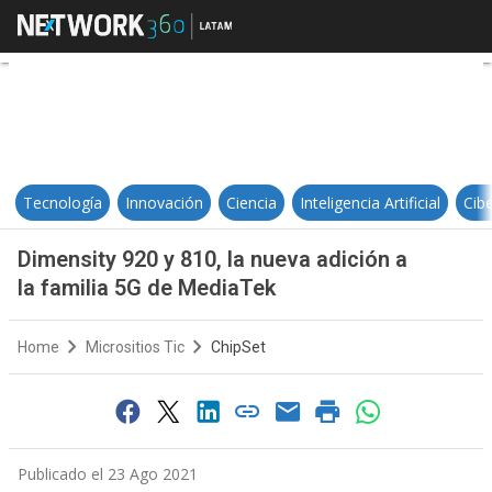
Dimensity 920 y 810, la nueva adi
Tecnología
Innovación
Ciencia
Inteligencia Artificial
Cib
Dimensity 920 y 810, la nueva adición a
la familia 5G de MediaTek
Home
Micrositios Tic
ChipSet
Publicado el 23 Ago 2021