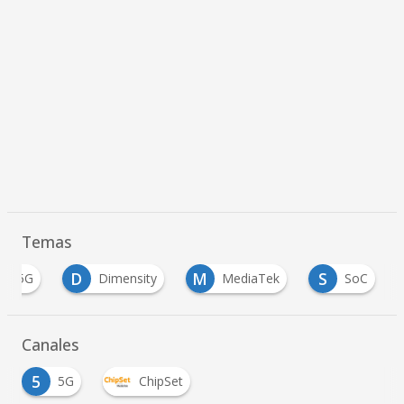
Temas
D
M
S
5G
Dimensity
MediaTek
SoC
Canales
5
5G
ChipSet