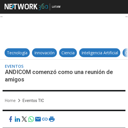
ANDICOM comenzó como una reu
Tecnología
Innovación
Ciencia
Inteligencia Artificial
C
EVENTOS
ANDICOM comenzó como una reunión de
amigos
Home
Eventos TIC