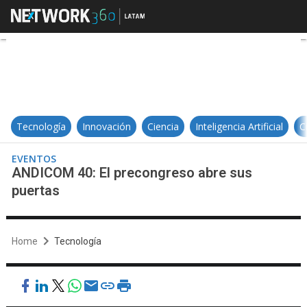
ANDICOM 40: El precongreso abre
Tecnología
Innovación
Ciencia
Inteligencia Artificial
C
EVENTOS
ANDICOM 40: El precongreso abre sus
puertas
Home
Tecnología