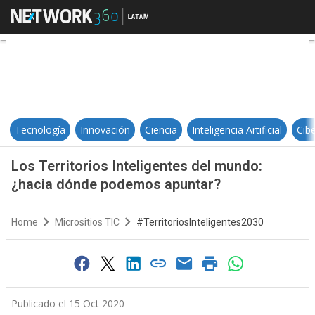
Los Territorios Inteligentes del
Tecnología
Innovación
Ciencia
Inteligencia Artificial
Cib
Los Territorios Inteligentes del mundo:
¿hacia dónde podemos apuntar?
Home
Micrositios TIC
#TerritoriosInteligentes2030
Publicado el 15 Oct 2020