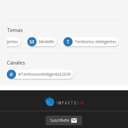
Temas
M
T
teligentes
Medellín
Territorios inteligentes
Canales
#
#TerritoriosInteligentes2030
Suscríbete