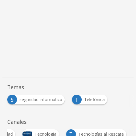
Temas
S
T
seguridad informática
Telefónica
Canales
T
guridad
Tecnología
Tecnologías al Rescate