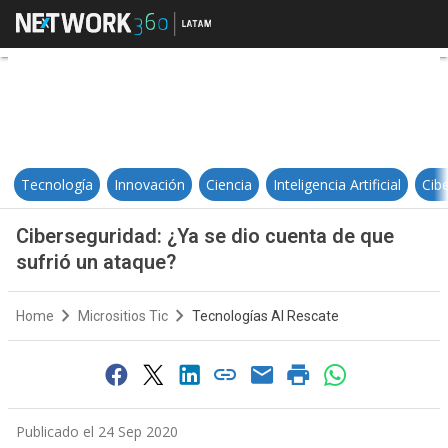
Ciberseguridad: ¿Ya se dio cuenta
Tecnología
Innovación
Ciencia
Inteligencia Artificial
Cib
Ciberseguridad: ¿Ya se dio cuenta de que
sufrió un ataque?
Home
Micrositios Tic
Tecnologías Al Rescate
Publicado el 24 Sep 2020