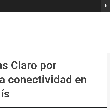
Claro por Colombia: Impulso a conectividad en 330 escue
Nu
s Claro por
a conectividad en
ís