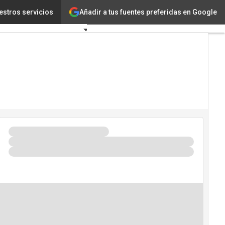
Añadir a tus fuentes preferidas en Google
las del país
estros servicios
Tecnología
Innovación
Ciencia
Inteligencia
Artificial
Ciberseguridad
Calendario
de
Eventos
TIC 2026