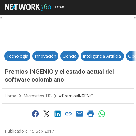
Premios INGENIO y el estado actu
Tecnología
Innovación
Ciencia
Inteligencia Artificial
Cib
Premios INGENIO y el estado actual del
software colombiano
Home
Micrositios TIC
#PremiosINGENIO
Publicado el 15 Sep 2017