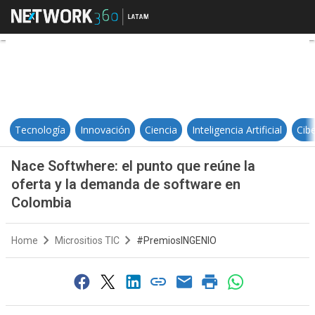
Nace Softwhere: el punto que reú
Tecnología
Innovación
Ciencia
Inteligencia Artificial
Cib
Nace Softwhere: el punto que reúne la
oferta y la demanda de software en
Colombia
Home
Micrositios TIC
#PremiosINGENIO