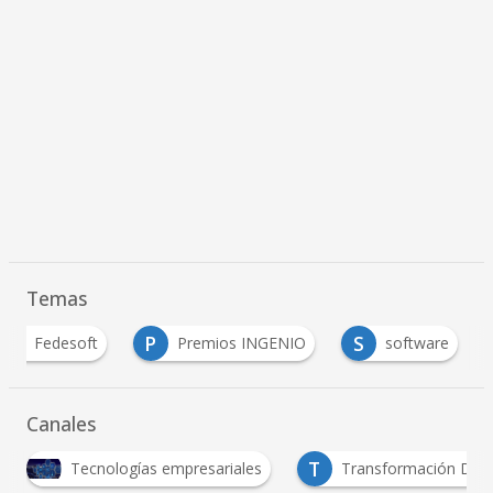
Temas
F
P
S
Fedesoft
Premios INGENIO
software
…
Canales
T
Tecnologías empresariales
Transformación Digit