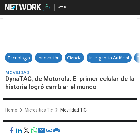
DynaTAC, de Motorola: El primer ce
Tecnología
Innovación
Ciencia
Inteligencia Artificial
C
MOVILIDAD
DynaTAC, de Motorola: El primer celular de la
historia logró cambiar el mundo
Home
Micrositios Tic
Movilidad TIC