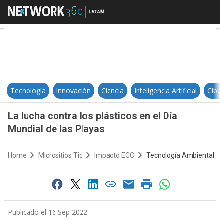
La lucha contra los plásticos en e
Tecnología
Innovación
Ciencia
Inteligencia Artificial
Cib
La lucha contra los plásticos en el Día
Mundial de las Playas
Home
Micrositios Tic
Impacto ECO
Tecnología Ambiental
Publicado el 16 Sep 2022