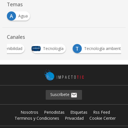
Temas
A
Agua
Canales
T
nibilidad
Tecnología
Tecnología ambiental
Suscríbete
Nosotros
Periodistas
Etiquetas
Rss Feed
Terminos y Condiciones
Privacidad
Cookie Center