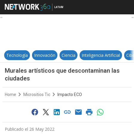
Murales artísticos que desconta
Tecnología
Innovación
Ciencia
Inteligencia Artificial
Cib
Murales artísticos que descontaminan las
ciudades
Home
Micrositios Tic
Impacto ECO
Publicado el 26 May 2022