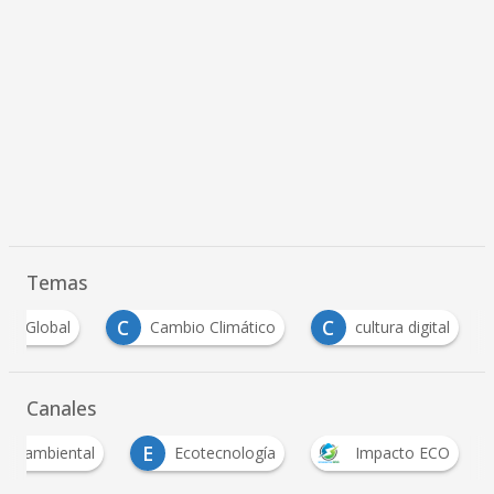
Temas
C
C
nto Global
Cambio Climático
cultura digital
Canales
E
ura ambiental
Ecotecnología
Impacto ECO