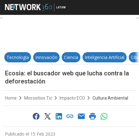
Ecosia: el buscador web que lucha
Tecnología
Innovación
Ciencia
Inteligencia Artificial
Cib
Ecosia: el buscador web que lucha contra la
deforestación
Home
Micrositios Tic
Impacto ECO
Cultura Ambiental
Publicado el 15 Feb 2023