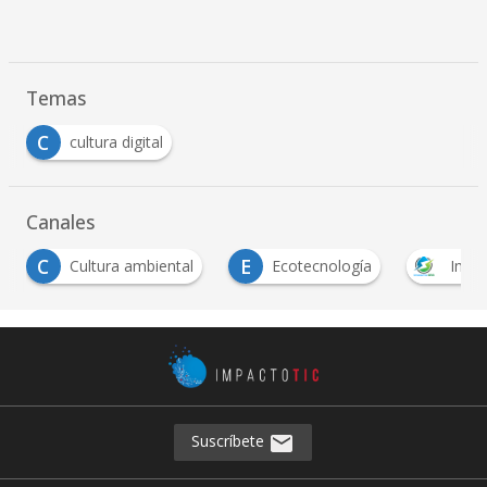
Temas
C
cultura digital
Canales
C
E
Cultura ambiental
Ecotecnología
Impa
Suscríbete