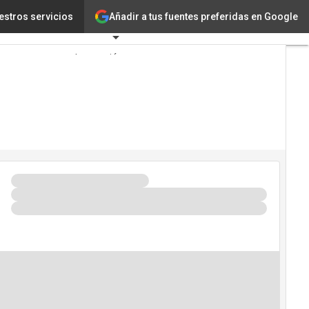
Añadir a tus fuentes preferidas en Google
turo sostenible
estros servicios
Tecnología
Innovación
Ciencia
Inteligencia
Artificial
Ciberseguridad
Calendario
de
Eventos
TIC 2026