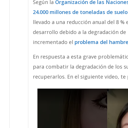
Según la
Organización de las Nacione
24.000 millones de toneladas de suelo 
llevado a una reducción anual del 8 % 
desarrollo debido a la degradación de l
incrementado el
problema del hambre 
En respuesta a esta grave problemátic
para combatir la degradación de los su
recuperarlos. En el siguiente video, t