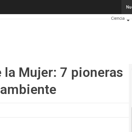
la Mujer: 7 pioneras en temas de medio ambiente
Tecnologí
Nu
Ciencia
Cibersegur
Calendario
 la Mujer: 7 pioneras
 ambiente