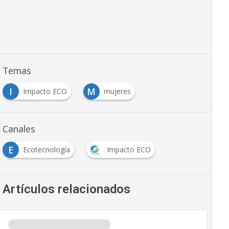
Temas
I
M
Impacto ECO
mujeres
Canales
E
Ecotecnología
Impacto ECO
Artículos relacionados