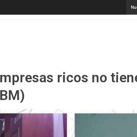
presas ricos no tienen ventaja, afirma Patricio Espinosa 
Nu
 empresas ricos no tien
IBM)