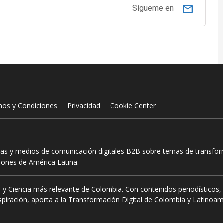
email
Sígueme en
nos y Condiciones
Privacidad
Cookie Center
tas y medios de comunicación digitales B2B sobre temas de transform
ciones de América Latina.
 y Ciencia más relevante de Colombia. Con contenidos periodísticos, 
piración, aporta a la Transformación Digital de Colombia y Latinoam