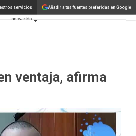
Añadir a tus fuentes preferidas en Google
(IBM)
estros servicios
Tecnología
Innovación
Ciencia
Inteligencia Artificial
Ciberseguridad
Calendario de
en ventaja, afirma
Eventos TIC 2026