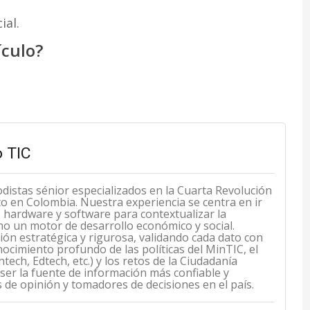
ial.
ículo?
 TIC
odistas sénior especializados en la Cuarta Revolución
cto en Colombia. Nuestra experiencia se centra en ir
de hardware y software para contextualizar la
mo un motor de desarrollo económico y social.
n estratégica y rigurosa, validando cada dato con
ocimiento profundo de las políticas del MinTIC, el
ech, Edtech, etc.) y los retos de la Ciudadanía
 ser la fuente de información más confiable y
s de opinión y tomadores de decisiones en el país.