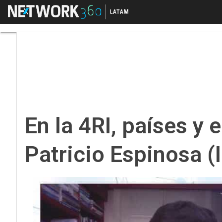
Menú
En la 4RI, países y em
En la 4RI, países y
Patricio Espinosa (