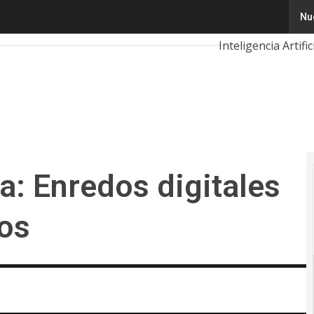
 Enredos digitales y cuidados oportunos
Nu
Tecnología
Inn
Inteligencia Artific
Ciberseguridad
Calendario de Eve
a: Enredos digitales
os