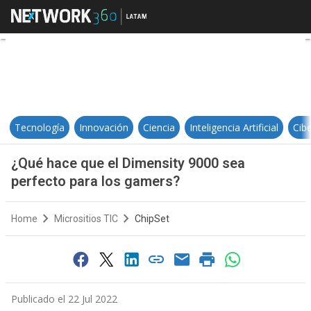
¿Qué hace que el Dimensity 9000 
Tecnología
Innovación
Ciencia
Inteligencia Artificial
Cib
¿Qué hace que el Dimensity 9000 sea
perfecto para los gamers?
Home
Micrositios TIC
ChipSet
Publicado el 22 Jul 2022