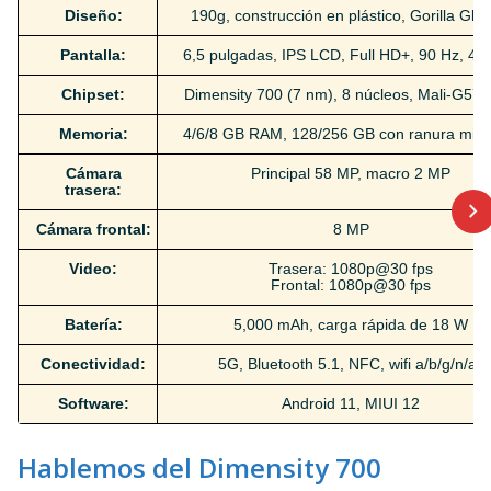
Diseño:
190g, construcción en plástico, Gorilla Gla
Pantalla:
6,5 pulgadas, IPS LCD, Full HD+, 90 Hz, 405
Chipset:
Dimensity 700 (7 nm), 8 núcleos, Mali-G57
Memoria:
4/6/8 GB RAM, 128/256 GB con ranura mic
Cámara
Principal 58 MP, macro 2 MP
trasera:
Cámara frontal:
8 MP
Video:
Trasera: 1080p@30 fps
Frontal: 1080p@30 fps
Batería:
5,000 mAh, carga rápida de 18 W
Conectividad:
5G, Bluetooth 5.1, NFC, wifi a/b/g/n/ac
Software:
Android 11, MIUI 12
Hablemos del Dimensity 700