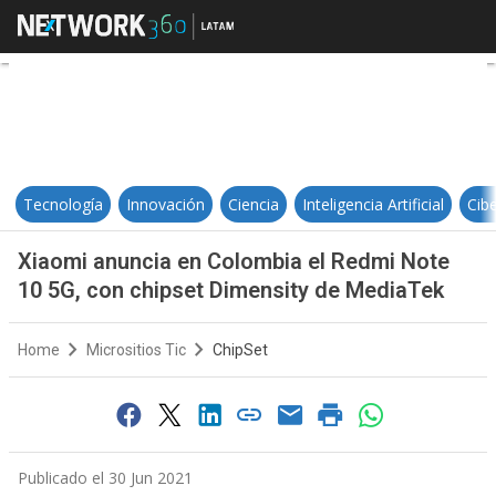
Xiaomi anuncia en Colombia el R
Tecnología
Innovación
Ciencia
Inteligencia Artificial
Cib
Xiaomi anuncia en Colombia el Redmi Note
10 5G, con chipset Dimensity de MediaTek
Home
Micrositios Tic
ChipSet
Publicado el 30 Jun 2021