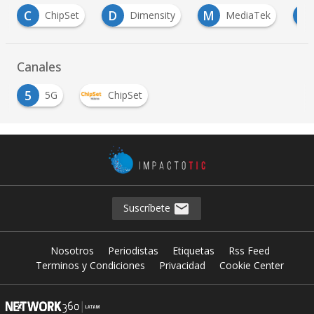
D
M
R
X
Dimensity
MediaTek
Redmi
Canales
5
5G
ChipSet
Suscríbete
Nosotros
Periodistas
Etiquetas
Rss Feed
Terminos y Condiciones
Privacidad
Cookie Center