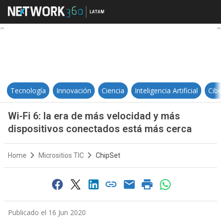
Wi-Fi 6: la era de más velocidad 
Tecnología
Innovación
Ciencia
Inteligencia Artificial
Cib
Wi-Fi 6: la era de más velocidad y más
dispositivos conectados está más cerca
Home
Micrositios TIC
ChipSet
Publicado el 16 Jun 2020