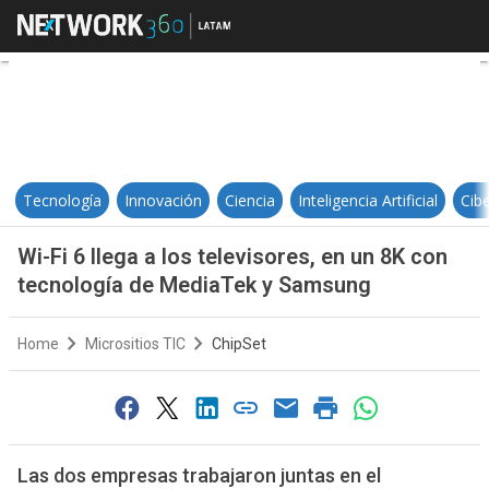
Wi-Fi 6 llega a los televisores, 
Tecnología
Innovación
Ciencia
Inteligencia Artificial
Cib
Wi-Fi 6 llega a los televisores, en un 8K con
tecnología de MediaTek y Samsung
Home
Micrositios TIC
ChipSet
Las dos empresas trabajaron juntas en el