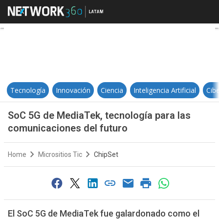
SoC 5G de MediaTek, tecnología p
Tecnología
Innovación
Ciencia
Inteligencia Artificial
Cib
SoC 5G de MediaTek, tecnología para las
comunicaciones del futuro
Home
Micrositios Tic
ChipSet
El SoC 5G de MediaTek fue galardonado como el