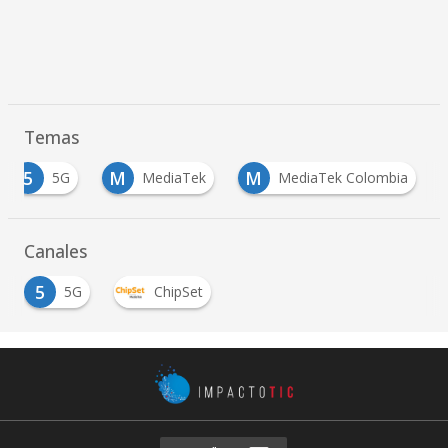
Temas
5
M
M
5G
MediaTek
MediaTek Colombia
Canales
5
5G
ChipSet