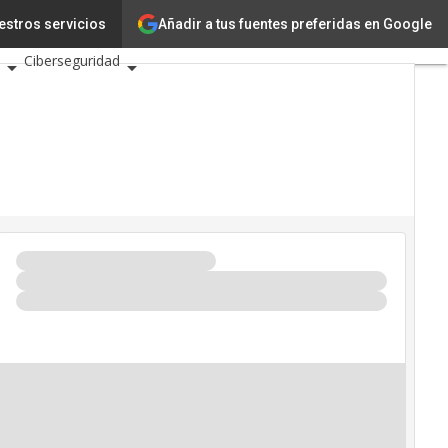
vación
Ciencia
Añadir a tus fuentes preferidas en Google
estros servicios
Ciberseguridad
tos TIC 2026