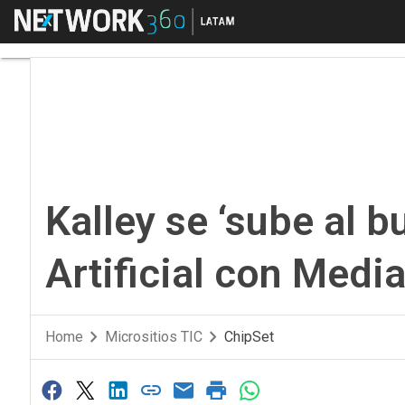
Menú
Kalley se ‘sube al bus’
Kalley se ‘sube al bu
Artificial con Medi
Home
Micrositios TIC
ChipSet