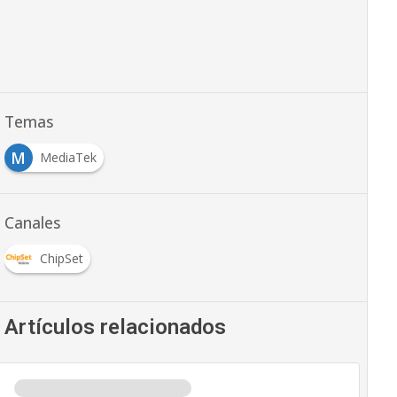
Temas
M
MediaTek
Canales
ChipSet
Artículos relacionados