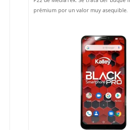
P22 de MediaTek. Se trata del ‘buque i
prémium por un valor muy asequible.