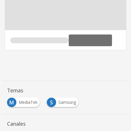
Temas
M
S
MediaTek
Samsung
Canales