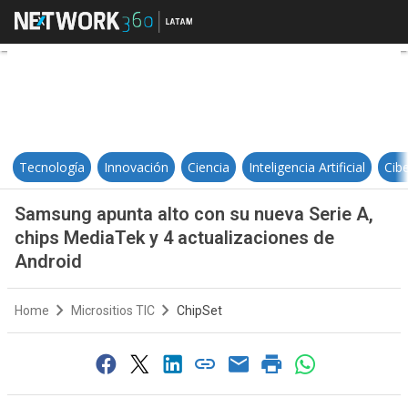
Samsung apunta alto con su nueva
Tecnología
Innovación
Ciencia
Inteligencia Artificial
Cib
Samsung apunta alto con su nueva Serie A,
chips MediaTek y 4 actualizaciones de
Android
Home
Micrositios TIC
ChipSet