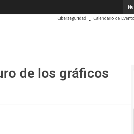
o de los gráficos móviles
Tecnología
Innovación
Ciencia
Nu
Ciberseguridad
Calendario de Event
uro de los gráficos