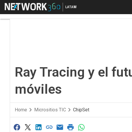
Menú
Ray Tracing y el futur
Ray Tracing y el fut
móviles
Home
Micrositios TIC
ChipSet