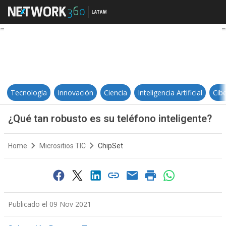
¿Qué tan robusto es su teléfono i
Tecnología
Innovación
Ciencia
Inteligencia Artificial
Cib
¿Qué tan robusto es su teléfono inteligente?
Home
Micrositios TIC
ChipSet
Publicado el 09 Nov 2021