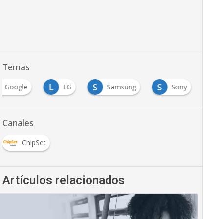
Temas
L
S
S
Google
LG
Samsung
Sony
Canales
ChipSet
Artículos relacionados