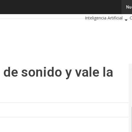
e sonido y vale la pena comprar una?
Tecnología
Innovació
Nu
Inteligencia Artificial
C
Calendario de Eventos T
 de sonido y vale la