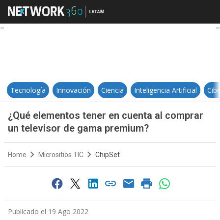
¿Qué elementos tener en cuenta 
Tecnología
Innovación
Ciencia
Inteligencia Artificial
Cib
¿Qué elementos tener en cuenta al comprar
un televisor de gama premium?
Home
Micrositios TIC
ChipSet
Publicado el 19 Ago 2022