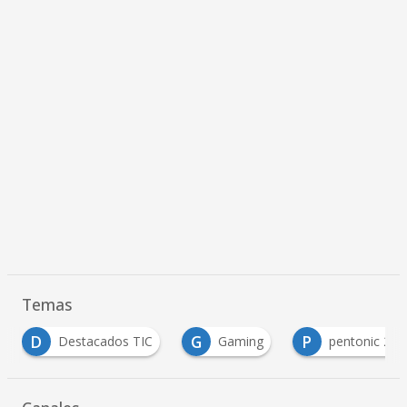
Temas
D
G
P
Destacados TIC
Gaming
pentonic 2000