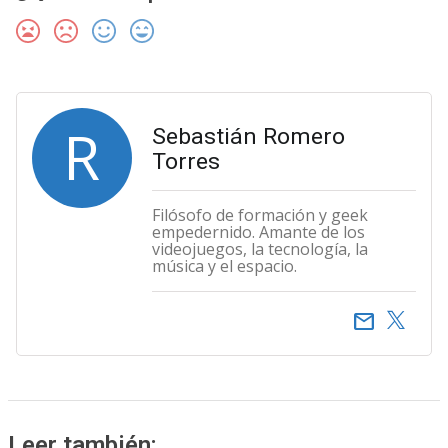
R
Sebastián Romero
Torres
Filósofo de formación y geek
empedernido. Amante de los
videojuegos, la tecnología, la
música y el espacio.
email
Leer también: