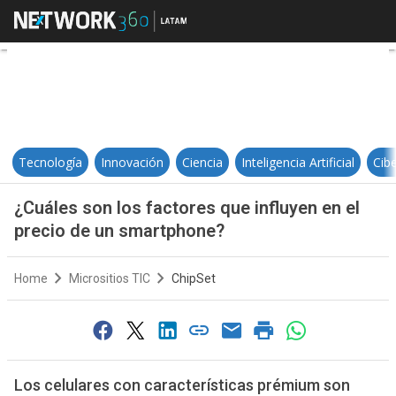
¿Cuáles son los factores que inf
Tecnología
Innovación
Ciencia
Inteligencia Artificial
Cib
¿Cuáles son los factores que influyen en el
precio de un smartphone?
Home
Micrositios TIC
ChipSet
Los celulares con características prémium son